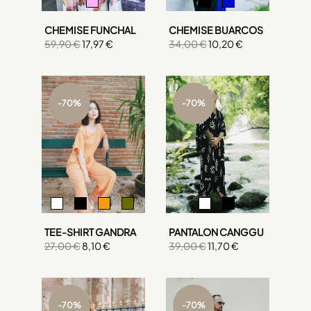
CHEMISE BUARCOS
CHEMISE FUNCHAL
34,00 €
10,20 €
59,90 €
17,97 €
-70%
-70%
TEE-SHIRT GANDRA
PANTALON CANGGU
27,00 €
8,10 €
39,00 €
11,70 €
-70%
-70%