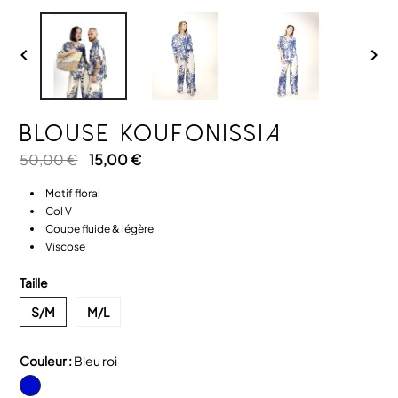


BLOUSE KOUFONISSIA
50,00 €
15,00 €
Motif floral
Col V
Coupe fluide & légère
Viscose
Taille
S/M
M/L
Couleur :
Bleu roi
Bleu