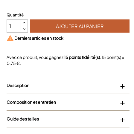
roi
Quantité
AJOUTER AU PANIER

Derniers articles en stock
Avec ce produit, vous gagnez
15
points fidélité(s)
.
15
point(s) =
0,75 €
.
Description
Composition et entretien
Guide des tailles