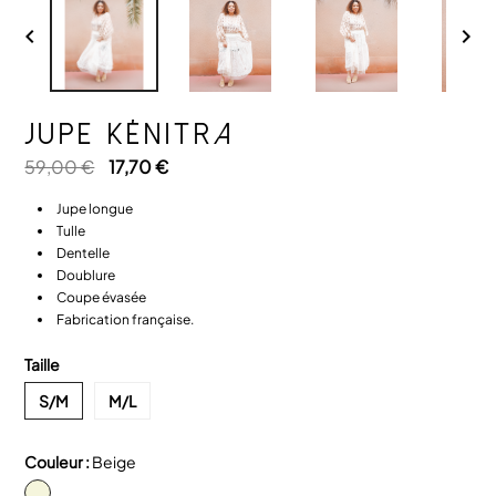


JUPE KÉNITRA
59,00 €
17,70 €
Jupe longue
Tulle
Dentelle
Doublure
Coupe évasée
Fabrication française.
Taille
S/M
M/L
Couleur :
Beige
Beige